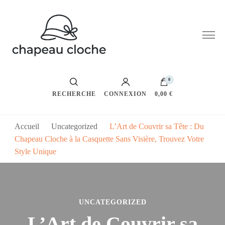
Cardigan laine
0
RECHERCHE
CONNEXION
0,00 €
Accueil
Uncategorized
L’Art de Couvrir sa Tête : Du
Chapeau Cloche à la Casquette Sans Visière, Trouvez Votre
Style Unique
UNCATEGORIZED
L’Art de Couvrir sa