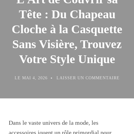
Tête : Du Chapeau
Cloche à la Casquette
Sans Visière, Trouvez
Votre Style Unique
SUR
LE
MAI 4, 2026
LAISSER UN COMMENTAIRE
L’ART
DE
COUVR
SA
TÊTE
:
DU
CHAP
CLOC
Dans le vaste univers de la mode, les
À
LA
accessoires jouent un rôle primordial pour